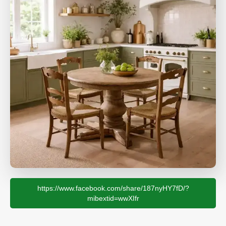
https://www.facebook.com/share/187nyHY7fD/?
mibextid=wwXIfr